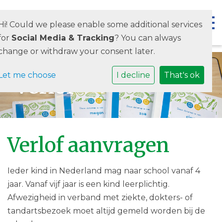
Togg
Hi! Could we please enable some additional services
for
Social Media & Tracking
? You can always
change or withdraw your consent later.
Let me choose
I decline
That's ok
Verlof
Verlof aanvragen
Ieder kind in Nederland mag naar school vanaf 4
jaar. Vanaf vijf jaar is een kind leerplichtig.
Afwezigheid in verband met ziekte, dokters- of
tandartsbezoek moet altijd gemeld worden bij de