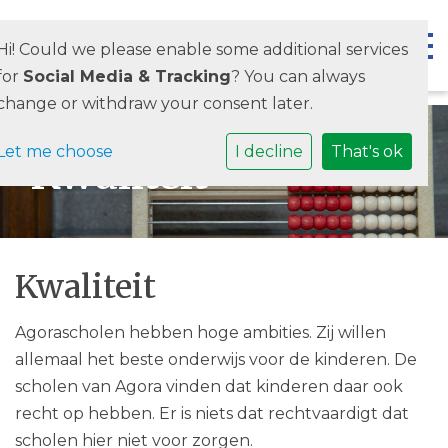
Togg
Hi! Could we please enable some additional services
for
Social Media & Tracking
? You can always
change or withdraw your consent later.
Let me choose
I decline
That's ok
Kwaliteit
Kwaliteit
Agorascholen hebben hoge ambities. Zij willen
allemaal het beste onderwijs voor de kinderen. De
scholen van Agora vinden dat kinderen daar ook
recht op hebben. Er is niets dat rechtvaardigt dat
scholen hier niet voor zorgen.