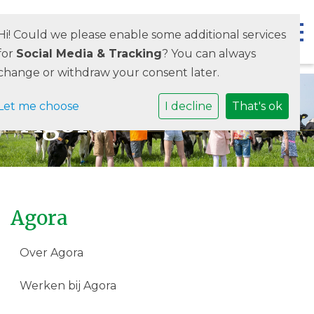
Togg
Hi! Could we please enable some additional services
for
Social Media & Tracking
? You can always
change or withdraw your consent later.
Let me choose
I decline
That's ok
Agora
Agora
Over Agora
Werken bij Agora