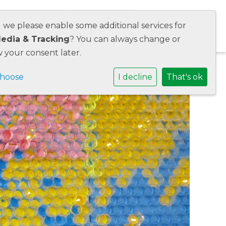
d we please enable some additional services for
Agora
Contact
Media & Tracking
? You can always change or
 your consent later.
choose
I decline
That's ok