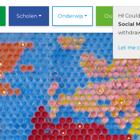
Hi! Coul
Scholen
Onderwijs
Ouders
Social 
withdraw
Let me 