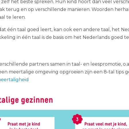
ze zelf het beste spreken. Hun kind hoort dan veel vers
k terug en op verschillende manieren. Woorden herhal
al te leren.
at één taal goed leert, kan ook een andere taal, het Ne
keling in één taal is de basis om het Nederlands goed te
chillende partners samen in taal- en leespromotie, o.
n een meertalige omgeving opgroeien zijn een 8-tal tip
meertaligheid